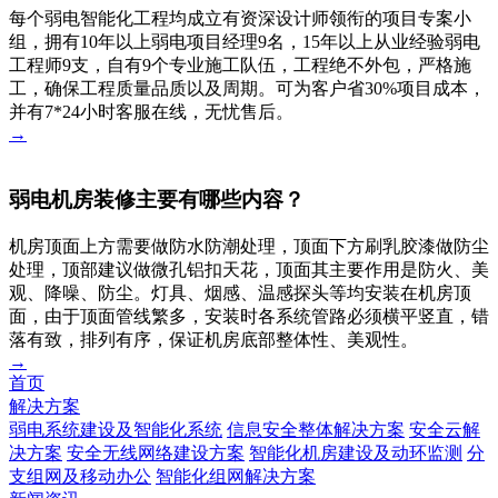
每个弱电智能化工程均成立有资深设计师领衔的项目专案小
组，拥有10年以上弱电项目经理9名，15年以上从业经验弱电
工程师9支，自有9个专业施工队伍，工程绝不外包，严格施
工，确保工程质量品质以及周期。可为客户省30%项目成本，
并有7*24小时客服在线，无忧售后。
→
弱电机房装修主要有哪些内容？
机房顶面上方需要做防水防潮处理，顶面下方刷乳胶漆做防尘
处理，顶部建议做微孔铝扣天花，顶面其主要作用是防火、美
观、降噪、防尘。灯具、烟感、温感探头等均安装在机房顶
面，由于顶面管线繁多，安装时各系统管路必须横平竖直，错
落有致，排列有序，保证机房底部整体性、美观性。
→
首页
解决方案
弱电系统建设及智能化系统
信息安全整体解决方案
安全云解
决方案
安全无线网络建设方案
智能化机房建设及动环监测
分
支组网及移动办公
智能化组网解决方案