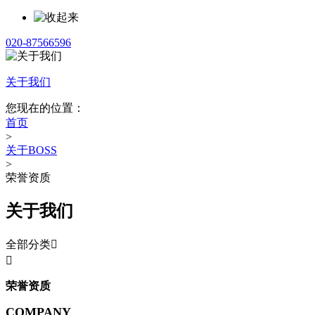
020-87566596
关于我们
您现在的位置：
首页
>
关于BOSS
>
荣誉资质
关于我们
全部分类


荣誉资质
COMPANY